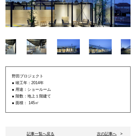
野田プロジェクト
● 竣工年：2014年
● 用途：ショールーム
● 階数：地上１階建て
● 面積： 145㎡
記事一覧へ戻る
次の記事へ
>